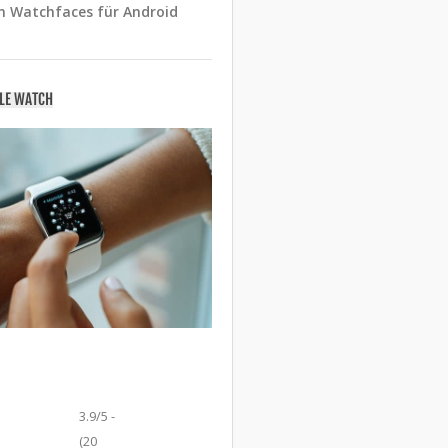
n Watchfaces für Android
PLE WATCH
3.9/5 -
(20