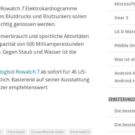
Microsof
d Rowatch 7 Elektrokardiogramme
es Blutdrucks und Blutzuckers sollen
Gear 3
sichtig genossen werden.
LG G Wat
ienverbrauch und sportliche Aktivitäten
apazität von 500 Milliamperestunden
Pebble S
e. Gegen Staub und Wasser ist die
Was ist 
Rogbid Rowatch 7
ab sofort für 45 US-
Android-N
tlich. Basierend auf seiner Ausstattung
Android-
tzer empfehlenswert.
ERWEITERUNGE
Die beste
Die beste
er
Fitnessuhr
Gesundheitstracker
Smartwatch