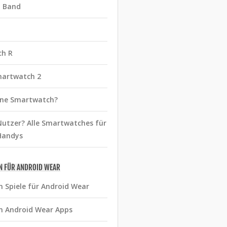
t Band
ch R
martwatch 2
eine Smartwatch?
utzer? Alle Smartwatches für
Handys
N FÜR ANDROID WEAR
n Spiele für Android Wear
n Android Wear Apps