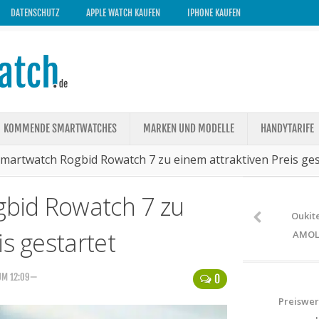
DATENSCHUTZ
APPLE WATCH KAUFEN
IPHONE KAUFEN
KOMMENDE SMARTWATCHES
MARKEN UND MODELLE
HANDYTARIFE
martwatch Rogbid Rowatch 7 zu einem attraktiven Preis ges
bid Rowatch 7 zu
Oukit
is gestartet
AMOLE
 UM 12:09—
0
Preiswer