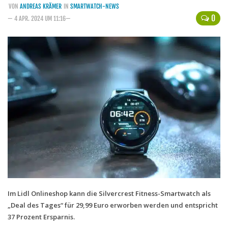
VON
ANDREAS KRÄMER
IN
SMARTWATCH-NEWS
Handytarife
0
— 4 APR. 2024 UM 11:16—
BASE
Smartphonetarife
Datentarife
o2
Smartphonetarife
Prepaid-Tarife
Datentarife
Flatrate-Prepaidtarife
Mobilfunk-Vergleichsrechner
Mobilfunk-Tarifrechner
Im Lidl Onlineshop kann die Silvercrest Fitness-Smartwatch als
„Deal des Tages“ für 29,99 Euro erworben werden und entspricht
Flatrate-Datentarife
37 Prozent Ersparnis.