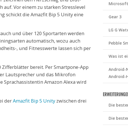
Microsof
h auf. Vor einem zu starken Stresslevel
g schickt die Amazfit Bip 5 Unity eine
Gear 3
LG G Wat
rbrauch und über 120 Sportarten werden
ainingsarten automatisch, wozu auch
Pebble S
dheits-, und Fitnesswerte lassen sich per
Was ist 
 Zifferblätter bereit. Per Smartpone-App
Android-N
Der Lautsprecher und das Mikrofon
Android-
ie Sprachassistentin Amazon Alexa wird
ERWEITERUNGE
ei der
Amazfit Bip 5 Unity
zwischen drei
Die beste
Die beste