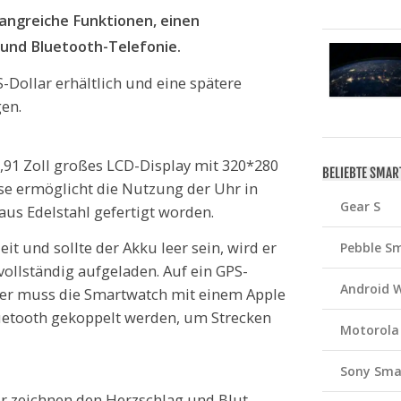
fangreiche Funktionen, einen
 und Bluetooth-Telefonie.
S-Dollar erhältlich und eine spätere
en.
1,91 Zoll großes LCD-Display mit 320*280
BELIEBTE SMA
se ermöglicht die Nutzung der Uhr in
Gear S
s Edelstahl gefertigt worden.
it und sollte der Akku leer sein, wird er
Pebble S
ollständig aufgeladen. Auf ein GPS-
Android 
her muss die Smartwatch mit einem Apple
etooth gekoppelt werden, um Strecken
Motorola
Sony Sma
 zeichnen den Herzschlag und Blut-