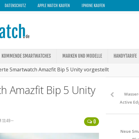
DATENSCHUTZ
APPLE WATCH KAUFEN
IPHONE KAUFEN
KOMMENDE SMARTWATCHES
MARKEN UND MODELLE
HANDYTARIFE
rte Smartwatch Amazfit Bip 5 Unity vorgestellt
h Amazfit Bip 5 Unity
Wasser
Active Ed
M 11:49—
0
Neue Sma