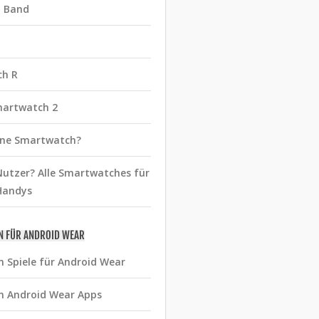
t Band
ch R
martwatch 2
eine Smartwatch?
utzer? Alle Smartwatches für
Handys
N FÜR ANDROID WEAR
n Spiele für Android Wear
n Android Wear Apps