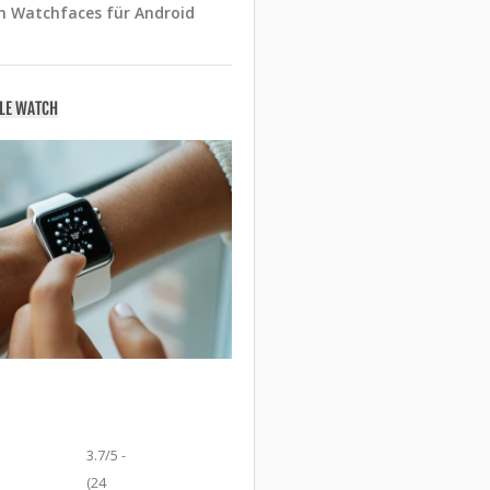
n Watchfaces für Android
PLE WATCH
3.7/5 -
(24