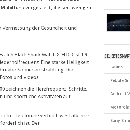
obilfunk vorgestellt, die seit wenigen
zur Vermessung der Gesundheit und
atch Black Shark Watch X-H100 ist 1,9
BELIEBTE SMA
iederholfrequenz. Eine starke Helligkeit
Gear S
 direkter Sonneneinstrahlung. Die
Fotos und Videos.
Pebble S
0 zeichnen die Herzfrequenz, Schritte,
Android 
h und sportliche Aktivitäten auf.
Motorola
m für Telefonate verbaut, weshalb eine
Sony Sma
orderlich ist. Der