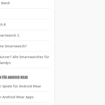
t Band
ch R
martwatch 2
eine Smartwatch?
utzer? Alle Smartwatches für
Handys
N FÜR ANDROID WEAR
n Spiele für Android Wear
n Android Wear Apps