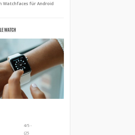
n Watchfaces für Android
PLE WATCH
4/5 -
(25