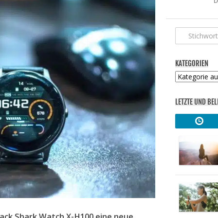
D
KATEGORIEN
Kategorien
LETZTE UND BEL
ack Shark Watch X-H100 eine neue