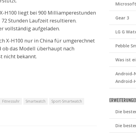
stützt.
Microsof
 X-H100 liegt bei 900 Milliamperestunden
Gear 3
 72 Stunden Laufzeit resultieren.
er vollständig aufgeladen.
LG G Wat
atch X-H100 nur in China für umgerechnet
Pebble S
nd ob das Modell überhaupt nach
 nicht bekannt.
Was ist 
Android-N
Android-
ERWEITERUNGE
Fitnessuhr
Smartwatch
Sport-Smartwatch
Die beste
Die beste