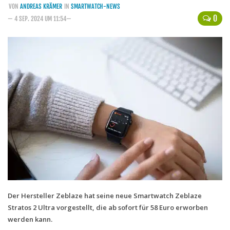
VON
ANDREAS KRÄMER
IN
SMARTWATCH-NEWS
Handytarife
0
— 4 SEP. 2024 UM 11:54—
BASE
Smartphonetarife
Datentarife
o2
Smartphonetarife
Prepaid-Tarife
Datentarife
Flatrate-Prepaidtarife
Mobilfunk-Vergleichsrechner
Mobilfunk-Tarifrechner
Der Hersteller Zeblaze hat seine neue Smartwatch Zeblaze
Stratos 2 Ultra vorgestellt, die ab sofort für 58 Euro erworben
Flatrate-Datentarife
werden kann.