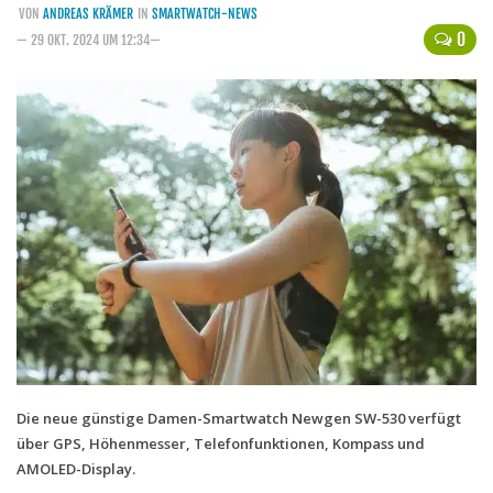
VON
ANDREAS KRÄMER
IN
SMARTWATCH-NEWS
Handytarife
0
— 29 OKT. 2024 UM 12:34—
BASE
Smartphonetarife
Datentarife
o2
Smartphonetarife
Prepaid-Tarife
Datentarife
Flatrate-Prepaidtarife
Mobilfunk-Vergleichsrechner
Mobilfunk-Tarifrechner
Die neue günstige Damen-Smartwatch Newgen SW-530 verfügt
über GPS, Höhenmesser, Telefonfunktionen, Kompass und
Flatrate-Datentarife
AMOLED-Display.