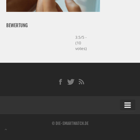
BEWERTUNG
3.5/5 -
(10
votes)
Startseite
© DIE-SMARTWATCH.DE
Kontakt / Tipp geben