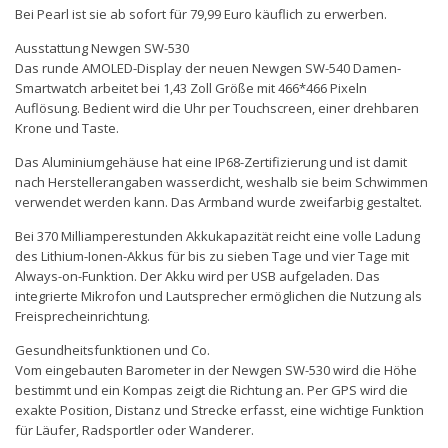
Bei Pearl ist sie ab sofort für 79,99 Euro käuflich zu erwerben.
Ausstattung Newgen SW-530
Das runde AMOLED-Display der neuen Newgen SW-540 Damen-
Smartwatch arbeitet bei 1,43 Zoll Größe mit 466*466 Pixeln
Auflösung. Bedient wird die Uhr per Touchscreen, einer drehbaren
Krone und Taste.
Das Aluminiumgehäuse hat eine IP68-Zertifizierung und ist damit
nach Herstellerangaben wasserdicht, weshalb sie beim Schwimmen
verwendet werden kann. Das Armband wurde zweifarbig gestaltet.
Bei 370 Milliamperestunden Akkukapazität reicht eine volle Ladung
des Lithium-Ionen-Akkus für bis zu sieben Tage und vier Tage mit
Always-on-Funktion. Der Akku wird per USB aufgeladen. Das
integrierte Mikrofon und Lautsprecher ermöglichen die Nutzung als
Freisprecheinrichtung.
Gesundheitsfunktionen und Co.
Vom eingebauten Barometer in der Newgen SW-530 wird die Höhe
bestimmt und ein Kompas zeigt die Richtung an. Per GPS wird die
exakte Position, Distanz und Strecke erfasst, eine wichtige Funktion
für Läufer, Radsportler oder Wanderer.