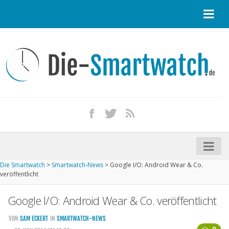
Startseite
Kontakt / Tipp geben
Impressum
Datenschutz
Apple Watch kaufen
iPhone kaufen
Die Smartwatch
>
Smartwatch-News
>
Google I/O: Android Wear & Co.
Startseite
veröffentlicht
Aktuelle Smartwatches im Test
Google I/O: Android Wear & Co. veröffentlicht
Kommende Smartwatches
VON
SAM ECKERT
IN
SMARTWATCH-NEWS
Marken und Modelle