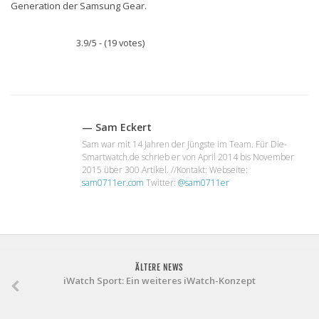
Generation der Samsung Gear.
3.9/5 - (19 votes)
— Sam Eckert
Sam war mit 14 Jahren der Jüngste im Team. Für Die-
Smartwatch.de schrieb er von April 2014 bis November
2015 über 300 Artikel. //Kontakt: Webseite:
sam0711er.com
Twitter:
@sam0711er
ÄLTERE NEWS
iWatch Sport: Ein weiteres iWatch-Konzept