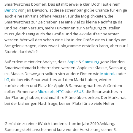
Smartwatches boomen. Das ist mittlerweile klar. Doch laut einem
Bericht
von Jan Dawson, ist diese scheinbar große Chance für einige
auch eine Fahrt ins offene Messer. Für die Möglichkeiten, die
Smartwatches zur Zeit haben sei eine viel zu kleine Nachfrage da.
Und bei dem Versuch, mehr Funktionen zur Verfügung zu stellen
muss gleichzeitig auch die Größe und die Akkulaufzeit beachtet
werden. Wer will den schon eine Uhr in der Größe eines Handys am
Armgelenk tragen, dass zwar Hologramme erstellen kann, aber nur 1
Stunde durchhält?
Außerdem meint der Analyst, dass
Apple
&
Samsung
ganz klar den
Smartwatchmarkt beherrschen werden. Apple mit Klasse, Samsung
mit Masse. Deswegen sollten sich andere Firmen wie
Motorola
oder
LG
, die bereits Smartwatches auf dem Markt haben, wieder
zurückziehen und Platz für Apple & Samsung machen. Außerdem
sollten Firmen wie
Microsoft
,
HTC
oder
ASUS
, die Smartwatches in
der Planung haben, nochmal ihre Pläne überdenken. Der Markt hat,
bei der bisherigen Nachfrage, keinen Platz für so viele Helfer.
Gerüchte zu einer iWatch fanden schon im Jahr 2010 Anklang.
Samsung steht anscheinend kurz vor der Vorstellung seiner 3.