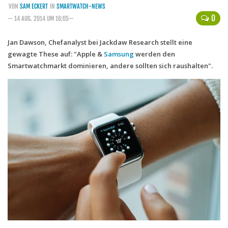
VON
SAM ECKERT
IN
SMARTWATCH-NEWS
Handytarife
0
— 14 AUG. 2014 UM 16:05—
BASE
Jan Dawson, Chefanalyst bei Jackdaw Research stellt eine
gewagte These auf: "Apple &
Smartphonetarife
Samsung
werden den
Smartwatchmarkt dominieren, andere sollten sich raushalten".
Datentarife
o2
Smartphonetarife
Prepaid-Tarife
Datentarife
Flatrate-Prepaidtarife
Mobilfunk-Vergleichsrechner
Mobilfunk-Tarifrechner
Flatrate-Datentarife