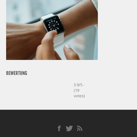
BEWERTUNG
3.9/5 -
(19
votes)