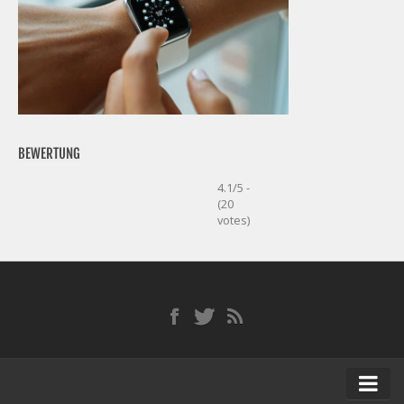
BEWERTUNG
4.1/5 -
(20
votes)