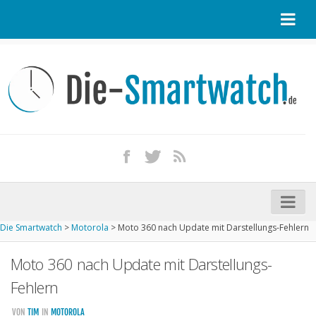
Startseite
Kontakt / Tipp geben
Impressum
Datenschutz
Apple Watch kaufen
iPhone kaufen
Die Smartwatch
>
Motorola
>
Moto 360 nach Update mit Darstellungs-Fehlern
Startseite
Moto 360 nach Update mit Darstellungs-
Aktuelle Smartwatches im Test
Fehlern
Kommende Smartwatches
VON
TIM
IN
MOTOROLA
Marken und Modelle