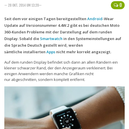
0
— 28 OKT. 2014 UM 13:20—
Handytarife
Seit dem vor einigen Tagen bereitgestellten
Android
-Wear
BASE
Update auf Versionsnummer 4.4W.2 gibt es bei deutschen Moto
Smartphonetarife
360-Kunden Probleme mit der Darstellung auf dem runden
Display. Sobald die
Smartwatch
in den Systemeinstellungen auf
Datentarife
die Sprache Deutsch gestellt wird, werden
o2
sämtliche installierten
Apps
nicht mehr korrekt angezeigt.
Smartphonetarife
Auf dem runden Display befindet sich dann an allen Rändern ein
kleiner schwarzer Rand, der den Anzeigeraum verkleinert. Bei
Prepaid-Tarife
einigen Anwendern werden manche Grafiken nicht
nur abgeschnitten, sondern komplett entfernt.
Datentarife
Flatrate-Prepaidtarife
Mobilfunk-Vergleichsrechner
Mobilfunk-Tarifrechner
Flatrate-Datentarife