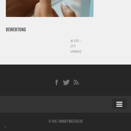
BEWERTUNG
4.1/5 -
(11
votes)
Startseite
© DIE-SMARTWATCH.DE
Kontakt / Tipp geben