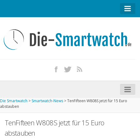
Startseite
Kontakt / Tipp geben
Impressum
Datenschutz
Apple Watch kaufen
iPhone kaufen
Die Smartwatch
>
Smartwatch-News
>
TenFifteen W808S jetzt für 15 Euro
Startseite
abstauben
Aktuelle Smartwatches im Test
TenFifteen W808S jetzt für 15 Euro
Kommende Smartwatches
abstauben
Marken und Modelle