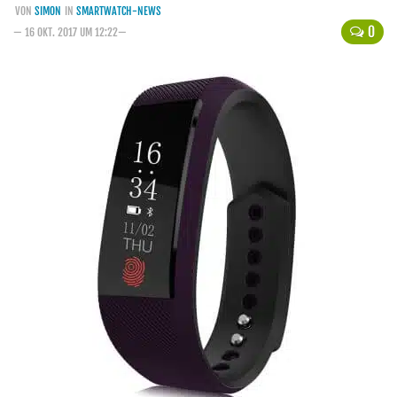
VON
SIMON
IN
SMARTWATCH-NEWS
Handytarife
0
— 16 OKT. 2017 UM 12:22—
BASE
Smartphonetarife
Datentarife
o2
Smartphonetarife
Prepaid-Tarife
Datentarife
Flatrate-Prepaidtarife
Mobilfunk-Vergleichsrechner
Mobilfunk-Tarifrechner
Flatrate-Datentarife