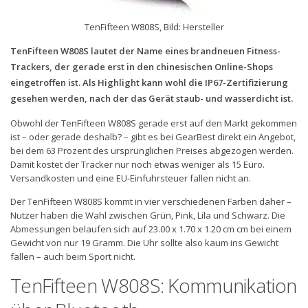
TenFifteen W808S, Bild: Hersteller
TenFifteen W808S lautet der Name eines brandneuen Fitness-
Trackers, der gerade erst in den chinesischen Online-Shops
eingetroffen ist. Als Highlight kann wohl die IP67-Zertifizierung
gesehen werden, nach der das Gerät staub- und wasserdicht ist.
Obwohl der TenFifteen W808S gerade erst auf den Markt gekommen
ist – oder gerade deshalb? – gibt es bei GearBest direkt ein Angebot,
bei dem 63 Prozent des ursprünglichen Preises abgezogen werden.
Damit kostet der Tracker nur noch etwas weniger als 15 Euro.
Versandkosten und eine EU-Einfuhrsteuer fallen nicht an.
Der TenFifteen W808S kommt in vier verschiedenen Farben daher –
Nutzer haben die Wahl zwischen Grün, Pink, Lila und Schwarz. Die
Abmessungen belaufen sich auf 23.00 x 1.70 x 1.20 cm cm bei einem
Gewicht von nur 19 Gramm. Die Uhr sollte also kaum ins Gewicht
fallen – auch beim Sport nicht.
TenFifteen W808S: Kommunikation